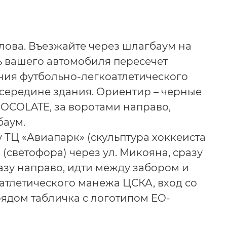
алова. Въезжайте через шлагбаум на
ь вашего автомобиля пересечет
ания футбольно-легкоатлетического
осередине здания. Ориентир – черные
HOCOLATE, за воротами направо,
баум.
 ТЦ «Авиапарк» (скульптура хоккеиста
(светофора) через ул. Микояна, сразу
азу направо, идти между забором и
атлетического манежа ЦСКА, вход со
рядом табличка с логотипом EO-