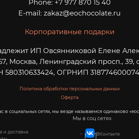
Phone: +7 977 870 15 40
E-mail: zakaz@eochocolate.ru
Корпоративные подарки
адлежит ИП Овсянниковой Елене Але
67, Москва, Ленинградский просп., 39, с
 580310633424, ОГРНИП 31877460007
Политика обработки персональных данных
Оферта
с в социальных сетях, мы везде называемся одинаково «eoc
Мы в соц сетях
а и доставка
ВКонтакте
кты