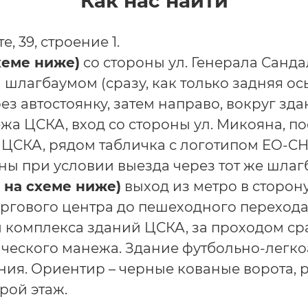
Как нас найти
 39, строение 1.
хеме ниже)
со стороны ул. Генерала Санд
шлагбаумом (сразу, как только задняя ос
ез автостоянку, затем направо, вокруг зд
а ЦСКА, вход со стороны ул. Микояна, п
 ЦСКА, рядом табличка с логотипом EO-C
тны при условии выезда через тот же шлаг
 на схеме ниже)
выход из метро в сторону
оргового центра до пешеходного перехода 
 комплекса зданий ЦСКА, за проходом ср
ического манежа. Здание футбольно-легко
ния. Ориентир – черные кованые ворота, 
рой этаж.