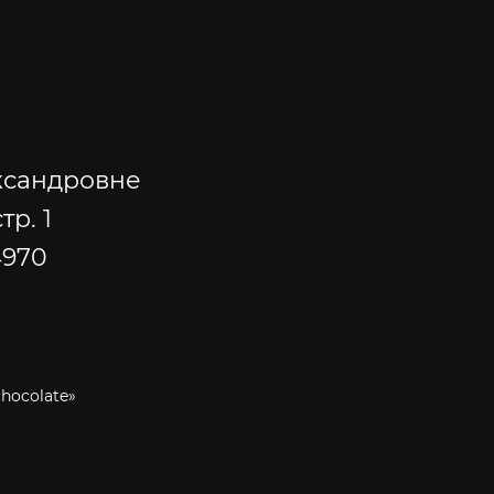
ксандровне
тр. 1
4970
hocolate»