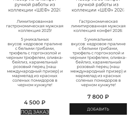
ручной работы из
ручной работы из
коллекции «ШЕФ» 2026
коллекции «ШЕФ» 2026
Лимитированная
Гастрономическая
гастрономическая мужская
лимитированная мужская
коллекция 2025!
коллекция конфет 2026:
5 уникальных
5 уникальных
вкусов: кедровое пралине
вкусов: кедровое пралине
с белыми грибами,
с белыми грибами,
трюфель с горгонзолой и
трюфель с горгонзолой и
черным трюфелем, оливка-
черным трюфелем, оливка-
бейлиз, карамельный
бейлиз, карамельный
розовый перец (наш
розовый перец (наш
международный призер) и
международный призер) и
мармелад из красных
мармелад из красных
соленых помидоров в
соленых помидоров в
черном кунжуте!
черном кунжуте!
7 800
 ₽
4 500
 ₽
ДОБАВИТЬ
ПОД ЗАКАЗ